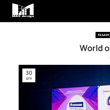
FASADY
World o
30
STY