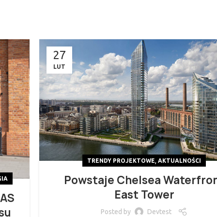
27
LUT
,
TRENDY PROJEKTOWE
AKTUALNOŚCI
Powstaje Chelsea Waterfro
IA
East Tower
MAS
su
Posted by
Devtest