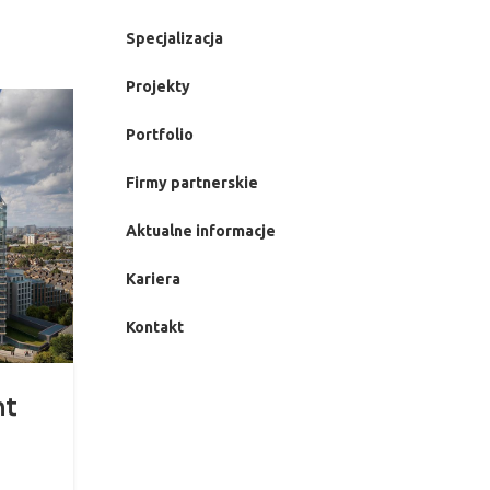
Specjalizacja
Projekty
27
Portfolio
SIE
Firmy partnerskie
Aktualne informacje
Kariera
Kontakt
TECHNOLOGIA
nt
BIM w firmie budowlanej
Posted by
Devtest
MAS Design od dawna wykorzystuje w swych pro