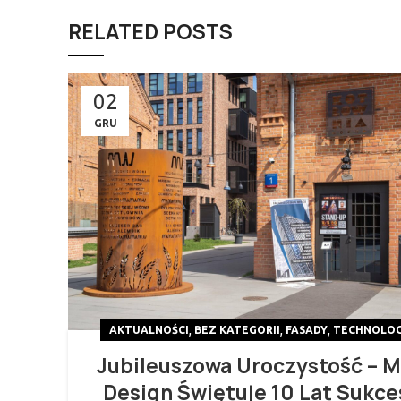
RELATED POSTS
02
GRU
,
,
,
AKTUALNOŚCI
BEZ KATEGORII
FASADY
TECHNOLOG
Jubileuszowa Uroczystość – 
Design Świętuje 10 Lat Sukce