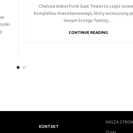
Chelsea Waterfront East Tower to część now
kompleksu mieszkaniowego, który wznoszony je
zas
lewym brzegu Tamizy…
runki
y
CONTINUE READING
NASZA STRO
KONTAKT
O nas