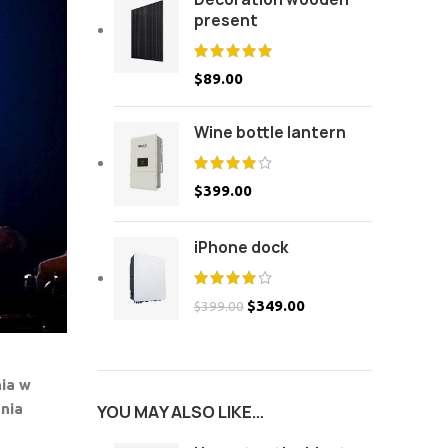
present
$
89.00
Wine bottle lantern
$
399.00
iPhone dock
$
349.00
$
399.00
nia w
nia
YOU MAY ALSO LIKE…