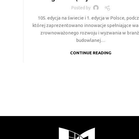
Posted by
105. edycja na świecie i 1. edycja w Polsce, podc
której zaprezentowano innowacje spełniające wa
zrownoważonego rozwoju i wyzwania w branż
budowlanej…
CONTINUE READING