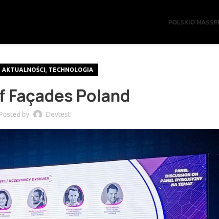
POLSKI
O NAS
SP
,
,
AKTUALNOŚCI
TECHNOLOGIA
f Façades Poland
Posted by
Devtest