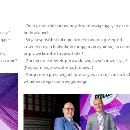
- Rola przegród budowlanych w obowiązujących prze
utra”.
budowlanych
ujące
- W jaki sposób strategie projektowania przegród
zewnętrznych budynków mogą przyczynić się do cało
kty
poprawy komfortu życia ludzi?
a zrobić?
- Zachęcenie deweloperów do większych inwestycji?
(Regulaminy, zezwolenia, bonusy...)
- Spojrzenie poza węgiel operacyjny i przejście do kalk
wbudowanego śladu węglowego.