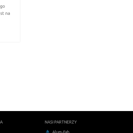
technikę modelowania informacji o budynku. Co t
ego
BIM?
st na
CONTINUE READING
NA
NASI PARTNERZY
Alum-Fab