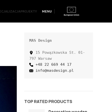
ECJALIZACJA
PROJEKTY
MENU
MAS Design
 15 Powązkowska St. 01-
+48 22 669 44 17
info@masdesign.pl
TOP RATED PRODUCTS
Decoration wooden