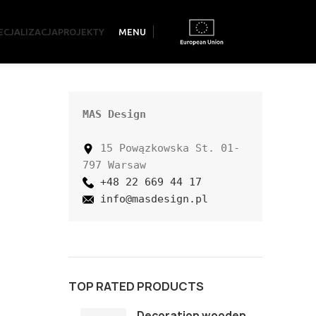
ECJALIZACJA
PROJEKTY
MENU
MAS Design
 15 Powązkowska St. 01-
+48 22 669 44 17
info@masdesign.pl
TOP RATED PRODUCTS
Decoration wooden