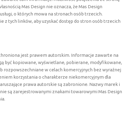
własnością Mas Design nie oznacza, że Mas Design
usługi, o których mowa na stronach osób trzecich.
e z tych linków, aby uzyskać dostęp do stron osób trzecich
chroniona jest prawem autorskim. Informacje zawarte na
ogą być kopiowane, wyświetlane, pobierane, modyfikowane,
sób rozpowszechniane w celach komercyjnych bez wyraźnej
żeniem korzystania o charakterze niekomercyjnym dla
naruszające prawa autorskie są zabronione. Nazwy marek i
ronie są zarejestrowanymi znakami towarowymi Mas Design
ia.