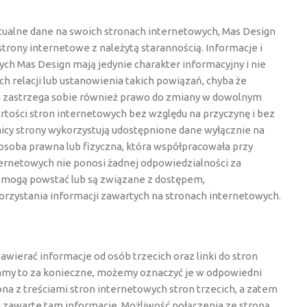
tualne dane na swoich stronach internetowych, Mas Design
strony internetowe z należytą starannością. Informacje i
ch Mas Design mają jedynie charakter informacyjny i nie
 relacji lub ustanowienia takich powiązań, chyba że
n zastrzega sobie również prawo do zmiany w dowolnym
tości stron internetowych bez względu na przyczynę i bez
cy strony wykorzystują udostępnione dane wyłącznie na
 osoba prawna lub fizyczna, która współpracowała przy
nternetowych nie ponosi żadnej odpowiedzialności za
e mogą powstać lub są związane z dostępem,
rzystania informacji zawartych na stronach internetowych.
wierać informacje od osób trzecich oraz linki do stron
namy to za konieczne, możemy oznaczyć je w odpowiedni
na z treściami stron internetowych stron trzecich, a zatem
a zawarte tam informacje. Możliwość połączenia ze stroną