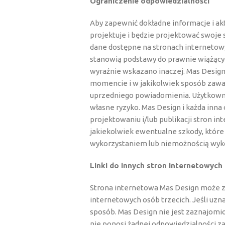
Ograniczenie odpowiedzialności
Aby zapewnić dokładne informacje i ak
projektuje i będzie projektować swoje 
dane dostępne na stronach internetowy
stanowią podstawy do prawnie wiążących
wyraźnie wskazano inaczej. Mas Desig
momencie i w jakikolwiek sposób zawar
uprzedniego powiadomienia. Użytkowni
własne ryzyko. Mas Design i każda inna
projektowaniu i/lub publikacji stron i
jakiekolwiek ewentualne szkody, któr
wykorzystaniem lub niemożnością wyko
Linki do innych stron internetowych
Strona internetowa Mas Design może za
internetowych osób trzecich. Jeśli uz
sposób. Mas Design nie jest zaznajomio
nie ponosi żadnej odpowiedzialności z